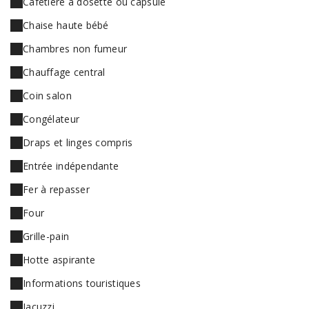
Cafetière à dosette ou capsule
Chaise haute bébé
Chambres non fumeur
Chauffage central
Coin salon
Congélateur
Draps et linges compris
Entrée indépendante
Fer à repasser
Four
Grille-pain
Hotte aspirante
Informations touristiques
Jacuzzi