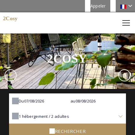
Appeler
2Cosy
SUITE WELLNESS
2COSY
Du
au
1
hébergement /
2
adultes
RECHERCHER