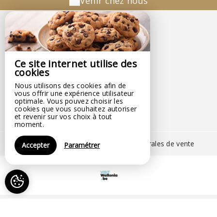
Venir chez nous
2Cosy
2Cosy
Wathermal,
Ce site internet utilise des
N°24 Rue De La Lei ,
cookies
6672 GOUVY - BELGIQUE
Nous utilisons des cookies afin de
+32 494 89 44 11
vous offrir une expérience utilisateur
Contacter par email
optimale. Vous pouvez choisir les
cookies que vous souhaitez autoriser
et revenir sur vos choix à tout
moment.
Mentions légales
|
Conditions générales de vente
Accepter
Paramétrer
© 2026 2Cosy
|
Propulsé par