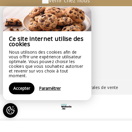
Venir chez nous
2Cosy
2Cosy
Wathermal,
Ce site internet utilise des
N°24 Rue De La Lei ,
cookies
6672 GOUVY - BELGIQUE
Nous utilisons des cookies afin de
+32 494 89 44 11
vous offrir une expérience utilisateur
Contacter par email
optimale. Vous pouvez choisir les
cookies que vous souhaitez autoriser
et revenir sur vos choix à tout
moment.
Mentions légales
|
Conditions générales de vente
Accepter
Paramétrer
© 2026 2Cosy
|
Propulsé par