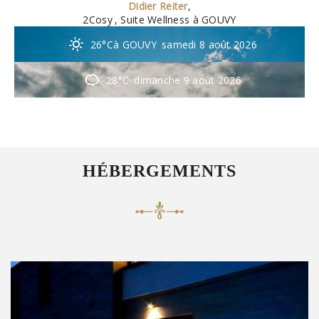
Didier Reiter
,
2Cosy
, Suite Wellness à GOUVY
26°C
à GOUVY
samedi 8 août 2026
28°C
dimanche 9 août 2026
HÉBERGEMENTS