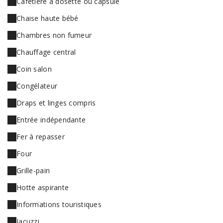
Cafetière à dosette ou capsule
Chaise haute bébé
Chambres non fumeur
Chauffage central
Coin salon
Congélateur
Draps et linges compris
Entrée indépendante
Fer à repasser
Four
Grille-pain
Hotte aspirante
Informations touristiques
Jacuzzi