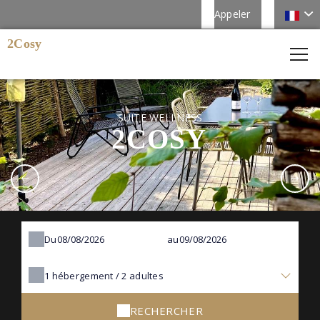
Appeler
2Cosy
SUITE WELLNESS
2COSY
Du
au
1
hébergement /
2
adultes
RECHERCHER