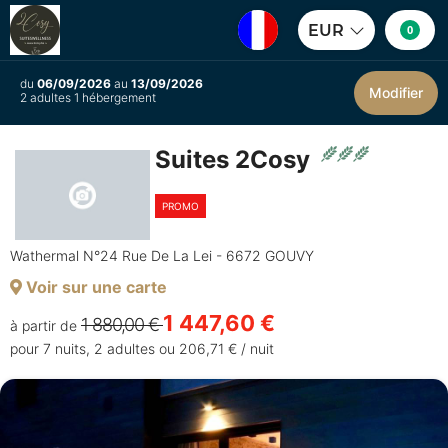
EUR
0
du
06/09/2026
au
13/09/2026
Modifier
2 adultes 1 hébergement
Suites 2Cosy
PROMO
Wathermal N°24 Rue De La Lei - 6672 GOUVY
Voir sur une carte
1 447,60 €
1 880,00 €
à partir de
pour 7 nuits, 2 adultes ou 206,71 € / nuit