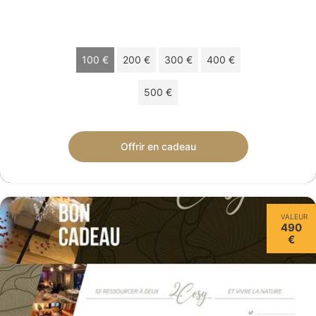
Choisissez votre montant
100 €
200 €
300 €
400 €
500 €
Chèque cadeau de 100 € valable 24 mois.
Offrir en cadeau
VALEUR
490
€