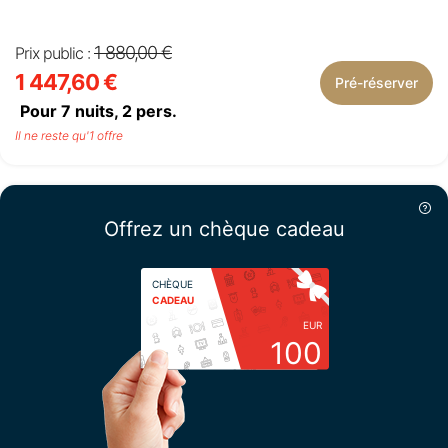
1 880,00 €
Prix public :
1 447,60 €
Pré-réserver
Pour 7 nuits,
2
pers.
Il ne reste qu'1 offre
Offrez un chèque cadeau
CHÈQUE
CADEAU
EUR
100