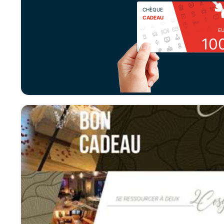
CHÈQUE
CADEAU
E
10