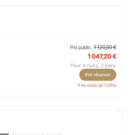
1 120,00 €
Prix public :
1 047,20 €
Pour 4 nuits,
2
pers.
Pré-réserver
Il ne reste qu'1 offre
Choisissez votre montant