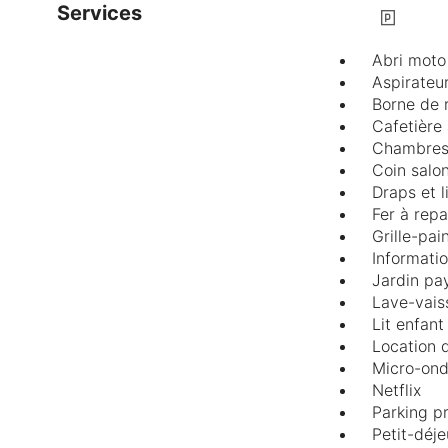
Services
Abri moto
Aspirateu
Borne de 
Cafetière
Chambres
Coin salo
Draps et 
Fer à rep
Grille-pai
Informatio
Jardin pa
Lave-vais
Lit enfant
Location 
Micro-on
Netflix
Parking p
Petit-déj