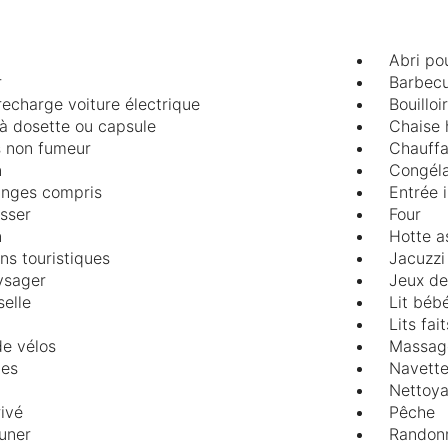
Abri po
r
Barbec
recharge voiture électrique
Bouilloi
 à dosette ou capsule
Chaise 
 non fumeur
Chauffa
n
Congéla
linges compris
Entrée 
asser
Four
n
Hotte a
ns touristiques
Jacuzzi
ysager
Jeux de
selle
Lit béb
Lits fait
de vélos
Massag
des
Navette
Nettoy
rivé
Pêche
euner
Randon