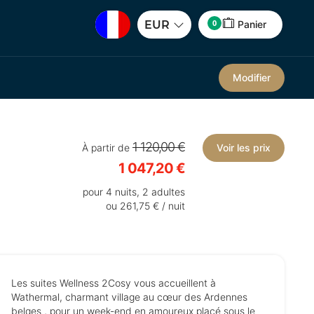
0
EUR
Panier
Modifier
1 120,00 €
À partir de
Voir les prix
1 047,20 €
pour 4 nuits, 2 adultes
ou 261,75 € / nuit
Les suites Wellness 2Cosy vous accueillent à
Wathermal, charmant village au cœur des Ardennes
belges , pour un week-end en amoureux placé sous le