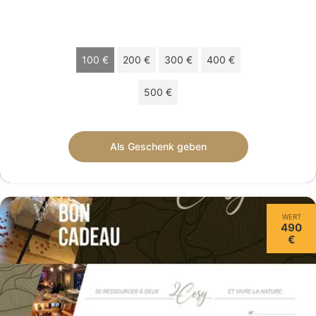
Wählen Sie Ihren Betrag
100 €
200 €
300 €
400 €
500 €
Geschenkscheck von 100 € gültig 24 monate.
Als Geschenk geben
WERT
490
€