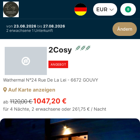
EUR
0
von
23.08.2026
bis
27.08.2026
Ändern
2 erwachsene 1 Unterkunft
2Cosy
ANGEBOT
Wathermal N°24 Rue De La Lei - 6672 GOUVY
Auf Karte anzeigen
1047,20 €
1120,00 €
ab
für 4 Nächte, 2 erwachsene oder 261,75 € / Nacht